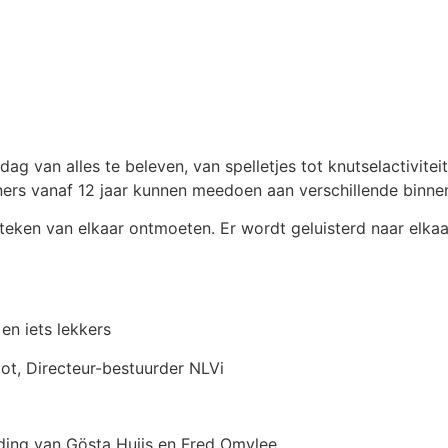
 dag van alles te beleven, van spelletjes tot knutselactivite
ners vanaf 12 jaar kunnen meedoen aan verschillende binnen-
teken van elkaar ontmoeten. Er wordt geluisterd naar elkaa
en iets lekkers
t, Directeur-bestuurder NLVi
ding van Gösta Huijs en Fred Omvlee